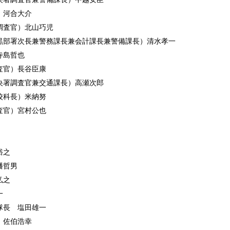
）河合大介
調査官）北山巧児
黒部署次長兼警務課長兼会計課長兼警備課長）清水孝一
寺島哲也
査官）長谷臣康
央署調査官兼交通課長）高瀬次郎
校科長）米納努
査官）宮村公也
裕之
幡哲男
弘之
一
隊長 塩田雄一
 佐伯浩幸