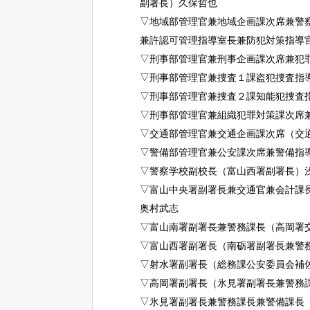
副署長）久保哲也
▽地域部管理官兼地域企画課次席兼警
兼許認可管理指導室長兼防犯対策指導
▽刑事部管理官兼刑事企画課次席兼犯
▽刑事部管理官兼捜査１課盗犯捜査指
▽刑事部管理官兼捜査２課知能犯捜査
▽刑事部管理官兼組織犯罪対策課次席
▽交通部管理官兼交通企画課次席（交
▽警備部管理官兼公安課次席兼警備指
▽警察学校副校長（富山西署副署長）
▽富山中央署副署長兼交通官兼会計課
奥村武志
▽富山南署副署長兼警務課長（高岡署
▽富山西署副署長（南砺署副署長兼警
▽射水署副署長（総務課公安委員会補
▽高岡署副署長（氷見署副署長兼警務
▽氷見署副署長兼警務課長兼警備課長