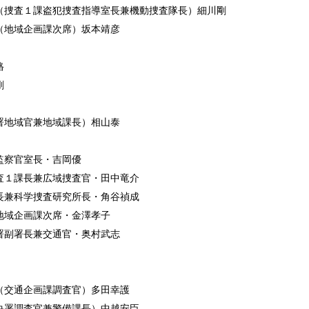
（捜査１課盗犯捜査指導室長兼機動捜査隊長）細川剛
（地域企画課次席）坂本靖彦
格
剛
署地域官兼地域課長）相山泰
監察官室長・吉岡優
査１課長兼広域捜査官・田中竜介
長兼科学捜査研究所長・角谷禎成
地域企画課次席・金澤孝子
署副署長兼交通官・奥村武志
（交通企画課調査官）多田幸護
央署調査官兼警備課長）中越安臣