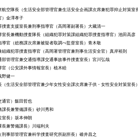
察航空隊長（生活安全部管理官兼生活安全企画課次席兼犯罪抑止対策室
官）金澤孝子
罪捜査支援室長兼刑事指導官（高岡署副署長）大藏清一
導室長兼機動捜査隊長（組織犯罪対策課組織犯罪捜査指導官）池田高彦
指導官（総務課次席兼被疑者取調べ監督室長）青木敬
兼組織犯罪捜査指導官（高岡署管理官兼刑事生活安全官）真岸裕則
通部管理官兼交通指導課交通事故事件捜査室長）宮川弘哉
導官（公安課外事情報室長）植木睦
浅野健一
長（生活安全部管理官兼少年女性安全課次席兼子供・女性安全対策室長
交通官）飯田哲也
務課長兼警備課長）砂川秀和
佐室長）坂本伸朗
課長兼警備課長）川端利夫
（刑事部管理官兼科学捜査研究所副所長）碓井昌之