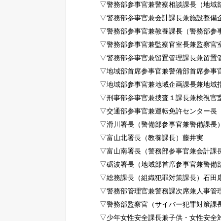
▽警務部参事官兼警察相談課長（地域
▽警務部参事官兼会計課長兼施設整備
▽警務部参事官兼教養課長（警務部参
▽警務部参事官兼監察官室長兼監察官
▽警務部参事官兼留置管理課長兼留置
▽地域部首席参事官兼警備部首席参事
▽地域部参事官兼地域企画課長兼地域
▽刑事部参事官兼捜査１課長兼検視官
▽交通部参事官兼運転免許センター長
▽滑川署長（警備部参事官兼警備課長
▽富山北署長（教養課長）藤井実
▽富山南署長（警務部参事官兼会計課
▽砺波署長（地域部首席参事官兼警備
▽総務課長（組織犯罪対策課長）石田
▽警務部管理官兼警務課次席兼人事管
▽警務部監察官（サイバー犯罪対策課
▽少年女性安全課長兼子供・女性安全