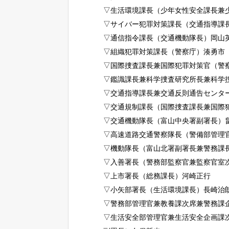
▽生活環境課長（少年女性安全課長兼
▽サイバー犯罪対策課長（交通指導課
▽通信指令課長（交通機動隊長）岡山
▽組織犯罪対策課長（警察庁）湊勇市
▽国際捜査課長兼国際犯罪対策官（警
▽鑑識課長兼科学捜査研究所長兼科学
▽交通指導課長兼交通反則通告センタ
▽交通規制課長（国際捜査課長兼国際
▽交通機動隊長（富山中央署副署長）
▽高速道路交通警察隊長（警備部管理
▽機動隊長（富山北署副署長兼警務課
▽入善署長（警務部監察官兼監察官室
▽上市署長（総務課長）河崎正行
▽小矢部署長（生活環境課長）長崎治
▽警務部管理官兼教養課次席兼警務課
▽生活安全部管理官兼生活安全企画課