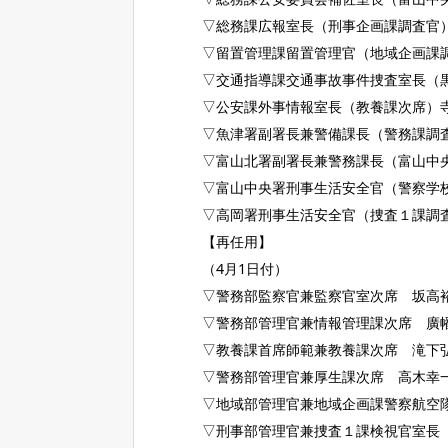
▽総務課広報室長（刑事企画課調査官
▽留置管理課留置管理官（地域企画課
▽交通指導課交通事故事件捜査室長（
▽公安課外事情報室長（教養課次席）
▽魚津署副署長兼警備課長（警務課調
▽富山北署副署長兼警務課長（富山中
▽富山中央署刑事生活安全官（警察学
▽高岡署刑事生活安全官（捜査１課調
【再任用】
（4月1日付）
▽警務部監察官兼監察官室次席 坂高
▽警務部管理官兼情報管理課次席 廣
▽教養課首席師範兼教養課次席 滝下
▽警務部管理官兼厚生課次席 高木幸
▽地域部管理官兼地域企画課警察航空
▽刑事部管理官兼捜査１課検視官室長