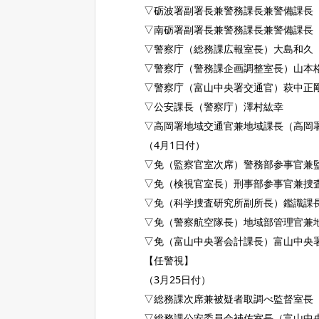
▽砺波署副署長兼警務課長兼警備課長
▽南砺署副署長兼警務課長兼警備課長
▽警察庁（総務課広報室長）大島和久
▽警察庁（警務課企画調整室長）山本
▽警察庁（富山中央署交通官）萩中正
▽公安課長（警察庁）澤村紘幸
▽高岡署地域交通官兼地域課長（高岡
（4月1日付）
▽免（監察官室次席）警務部参事官兼
▽免（検視官室長）刑事部参事官兼捜
▽免（科学捜査研究所副所長）鑑識課
▽免（警察航空隊長）地域部管理官兼
▽免（富山中央署会計課長）富山中央
【任警視】
（3月25日付）
▽総務課次席兼被疑者取調べ監督室長
▽総務課公安委員会補佐室長（富山中