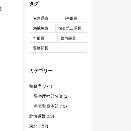
タグ
長
依願退職
刑事部長
懲戒免職
捜査第二課長
本部長
警備部長
警務部長
カテゴリー
）
警察庁
(771)
警察庁幹部名簿
(2)
皇宮警察本部
(15)
北海道警
(99)
東北
(157)