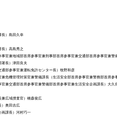
課長）島田久幸
署長）高島秀之
参事官兼地域部首席参事官兼刑事部首席参事官兼交通部首席参事官兼警
岡署長）津田良夫
交通部参事官兼運転免許センター長）牧野和彦
官兼危機管理対策官兼警備課長（生活安全部首席参事官兼警務部首席参
事官兼交通部首席参事官兼警備部首席参事官兼生活安全企画課長）大久
長兼広域捜査官）橋森俊広
長）奥田吉広
企画課長）河村巧一