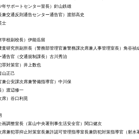
少年サポートセンター室長）針山鉄雄
長兼交通反則通告センター通告官）渡部高史
英士
察学校副校長）伊能岳留
捜査研究所副所長（警務部管理官兼警務課次席兼人事管理室長）角谷禎
ー通告官（交通規制課長）古川秀治
犯罪対策官）井上数也
畠山正己
官兼公安課次席兼警備指導官）中川保
長）渡辺修一
次席）谷口利晃
朗
企画調整室長（富山中央署刑事生活安全官）関口健次
次席兼犯罪抑止対策室長兼許認可管理指導室長兼防犯対策指導官（射水