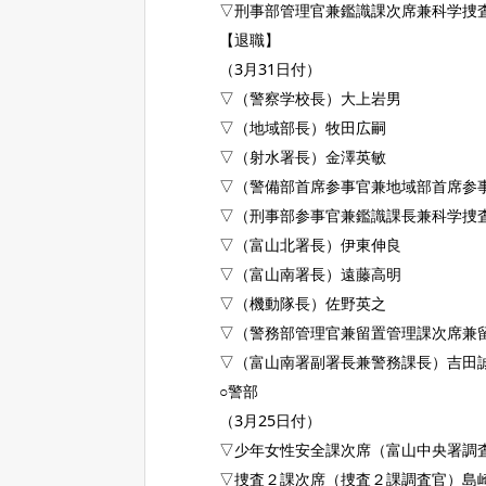
▽刑事部管理官兼鑑識課次席兼科学捜
【退職】
（3月31日付）
▽（警察学校長）大上岩男
▽（地域部長）牧田広嗣
▽（射水署長）金澤英敏
▽（警備部首席参事官兼地域部首席参
▽（刑事部参事官兼鑑識課長兼科学捜
▽（富山北署長）伊東伸良
▽（富山南署長）遠藤高明
▽（機動隊長）佐野英之
▽（警務部管理官兼留置管理課次席兼
▽（富山南署副署長兼警務課長）吉田
○警部
（3月25日付）
▽少年女性安全課次席（富山中央署調
▽捜査２課次席（捜査２課調査官）島