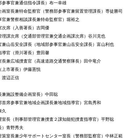
部参事官兼通信指令課長）布一幸雄
企画室長兼特命監察官（警務部参事官兼留置管理課長）専徒勝司
事官兼警察相談課長兼特命監察官）堀裕之
室次席（入善署長）吉岡優
管理課次席（交通部管理官兼交通企画課次席）谷川克也
官兼山岳安全課長（地域部参事官兼山岳安全課長）富山利也
指導官（滑川署長）豊田馨
室長兼広域捜査官（高速道路交通警察隊長）田中竜介
（上市署長）伊藤憲悦
）渡辺正信
長兼施設整備企画室長）中田聡
部首席参事官兼地域企画課長兼地域指導官）宮島秀和
康久
理室長（刑事部管理官兼捜査２課知能犯捜査指導官）平野聡
長）青野秀夫
対策室長兼少年サポートセンター室長（警務部監察官）中林正範